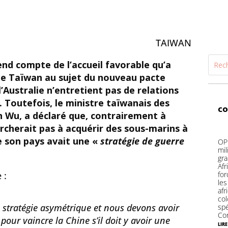
TAIWAN
rend compte de l’accueil favorable qu’a
t de Taïwan au sujet du nouveau pacte
’Australie n’entretient pas de relations
 Toutefois, le ministre taïwanais des
co
h Wu, a déclaré que, contrairement à
ercherait pas à acquérir des sous-marins à
e son pays avait une «
stratégie de guerre
OP
mi
gr
Af
 :
for
le
af
co
stratégie asymétrique et nous devons avoir
sp
Con
pour vaincre la Chine s’il doit y avoir une
lire