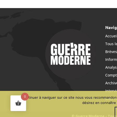
Navig
Accuei
Tous le
Brève
Inform
Analys
Compt
Archi
Interv
0
Pour continuer à naviguer sur ce site nous vous recommandons 
Mon c
désirez en connaître 
© Guerre Moderne – Tous 