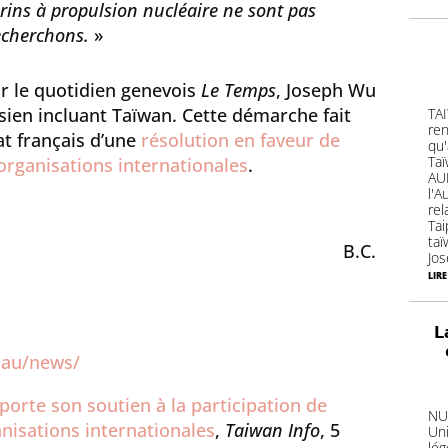
rins à propulsion nucléaire ne sont pas
echerchons.
»
r le quotidien genevois
Le Temps
, Joseph Wu
ien incluant Taïwan. Cette démarche fait
TA
ren
at français d’une
résolution en faveur de
qu'
Ta
organisations internationales
.
AU
l'
re
Ta
taï
B.C.
Jos
lire
L
.au/news/
porte son soutien à la participation de
NU
nisations internationales
,
Taiwan Info
, 5
Un
lé