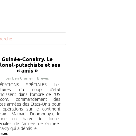
Guinée-Conakry. Le
lonel-putschiste et ses
« amis »
par
Ben Cramer
|
Brèves
ÉRATIONS SPÉCIALES Les
litaires du coup d’état
andissent dans l’ombre de l’US
ricom, commandement des
ces armées des États-Unis pour
s opérations sur le continent
ricain. Mamadi Doumbouya, le
lonel en charge des forces
éciales de l’armée de Guinée-
akry qui a démis le...
 plus