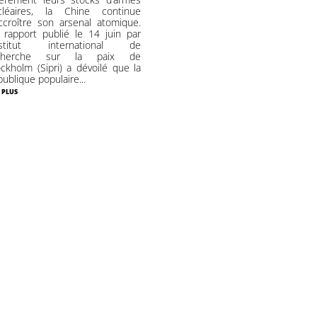
cléaires, la Chine continue
ccroître son arsenal atomique.
 rapport publié le 14 juin par
Institut international de
cherche sur la paix de
ckholm (Sipri) a dévoilé que la
ublique populaire...
 plus