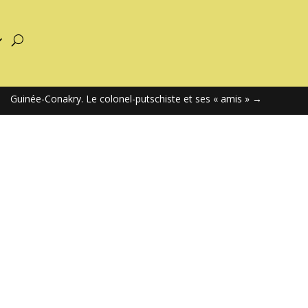
Guinée-Conakry. Le colonel-putschiste et ses « amis »
→