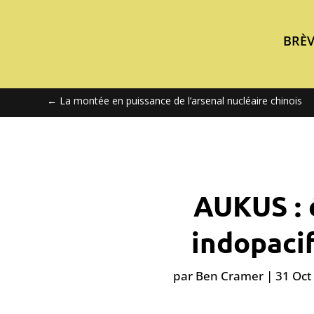
BRÈV
←
La montée en puissance de l’arsenal nucléaire chinois
AUKUS : 
indopaci
par
Ben Cramer
|
31 Oct