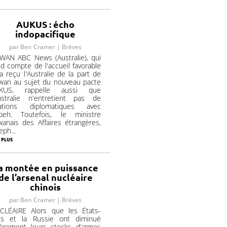
AUKUS : écho
indopacifique
par
Ben Cramer
|
Brèves
IWAN ABC News (Australie), qui
d compte de l'accueil favorable
a reçu l'Australie de la part de
ïwan au sujet du nouveau pacte
KUS, rappelle aussi que
Australie n'entretient pas de
lations diplomatiques avec
ipeh. Toutefois, le ministre
wanais des Affaires étrangères,
eph...
 plus
a montée en puissance
de l’arsenal nucléaire
chinois
par
Ben Cramer
|
Brèves
CLÉAIRE Alors que les États-
is et la Russie ont diminué
gèrement leurs stocks d’armes