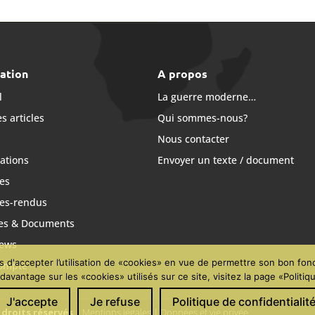
ation
A propos
l
La guerre moderne…
s articles
Qui sommes-nous?
s
Nous contacter
ations
Envoyer un texte / document
es
es-rendus
ves & Documents
iews
d'accepter l’utilisation de «cookies» en vue de permettre son bon fon
ompte
davantage sur les «cookies» utilisés sur ce site, visitez la page «Politiqu
J'accepte
Je refuse
Politique de confidentialit
droits réservés
|
Mentions légales
|
Données et vie privée