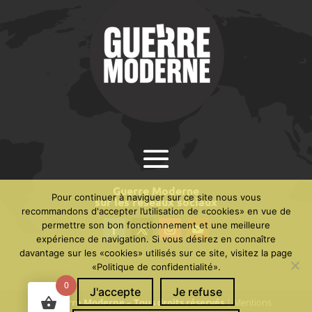
Guerre Moderne
Pour continuer à naviguer sur ce site nous vous
sur les réseaux sociaux
recommandons d'accepter l’utilisation de «cookies» en vue de
permettre son bon fonctionnement et une meilleure
expérience de navigation. Si vous désirez en connaître
davantage sur les «cookies» utilisés sur ce site, visitez la page
«Politique de confidentialité».
0
J'accepte
Je refuse
© Guerre Moderne – Tous droits réservés
|
Mentions