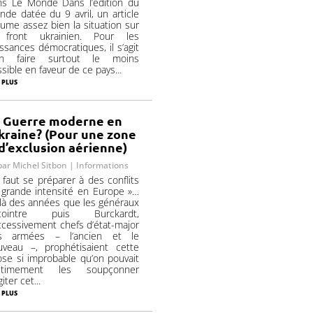
ns Le Monde Dans l’édition du
de datée du 9 avril, un article
ume assez bien la situation sur
 front ukrainien. Pour les
ssances démocratiques, il s’agit
en faire surtout le moins
sible en faveur de ce pays...
 plus
Guerre moderne en
kraine? (Pour une zone
d’exclusion aérienne)
par
Michel Sitbon
|
Informations
l faut se préparer à des conflits
 grande intensité en Europe »…
là des années que les généraux
cointre puis Burckardt,
cessivement chefs d’état-major
s armées – l’ancien et le
uveau –, prophétisaient cette
se si improbable qu’on pouvait
gitimement les soupçonner
giter cet...
 plus