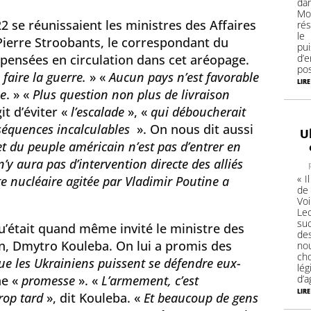
da
Mon
22 se réunissaient les ministres des Affaires
rés
le
Pierre Stroobants, le correspondant du
pui
pensées en circulation dans cet aréopage.
d’
pos
 faire la guerre.
» «
Aucun pays n’est favorable
lire
ne
. » «
Plus question non plus de livraison
git d’éviter «
l’escalade
», «
qui déboucherait
nséquences incalculables
». On nous dit aussi
U
 et du peuple américain n’est pas d’entrer en
 n’y aura pas d’intervention directe des alliés
« I
e nucléaire agitée par Vladimir Poutine a
de
Voi
Le
suc
u’était quand même invité le ministre des
de
en, Dmytro Kouleba. On lui a promis des
no
cho
que les Ukrainiens puissent se défendre eux-
lé
ne «
promesse
». «
L’armement, c’est
d’a
lire
rop tard
», dit Kouleba. «
Et beaucoup de gens