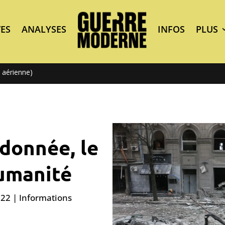
ES
ANALYSES
INFOS
PLUS
 aérienne)
donnée, le
humanité
022
|
Informations