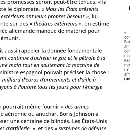
 Les promesses seront peut-être tenues, « la
ste le diplomate. «
Mais les États présents
 extérieurs ont leurs propres besoins
», lui
nte sur des «
théâtres extérieurs
», on estime
armée allemande manque de matériel pour
« L
co
démunir.
Bu
af
it aussi rappeler la donnée fondamentale
c
man
nt continue d’acheter le gaz et le pétrole à la
Ka
 d’une main tout en soutenant la machine de
mob
n’
inistre espagnol pouvait préciser la chose :
afr
milliard d’euros d’armements et d’aide à
lire
ayons à Poutine tous les jours pour l’énergie
n pourrait même fournir «
des armes
e aérienne ou antichar. Boris Johnson a
er une centaine de blindés. Les États-Unis
es d’artillerie
», et des «
systèmes de défense