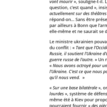
vont mourir
», souligne-t-il.
question, c’est quand », insi
actuellement sur des théâtres
répond-on… Sans être prése
par ailleurs à Bonn que l’
elle-même et ne saurait se 
Le ministre ukrainien pouva
du conflit : «
Tant que l’Occide
Russie, il soutient l’Ukraine
guerre russe de l’autre.
» Un m
«
Nous avons octroyé pour un 
l’Ukraine. C’est ce que nous p
qu’il nous vend.
»
«
Sur une base bilatérale
», o
lourdes
», système de défens
même été à Kiev pour propos
pourraient fournir «
des pièc