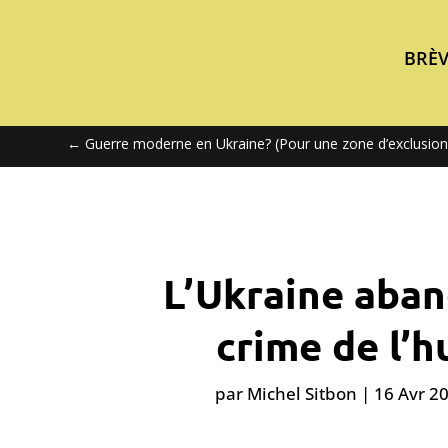
BRÈV
←
Guerre moderne en Ukraine? (Pour une zone d’exclusion
L’Ukraine aban
crime de l’
par
Michel Sitbon
|
16 Avr 2