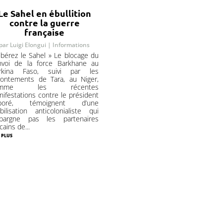
Le Sahel en ébullition
contre la guerre
française
par
Luigi Elongui
|
Informations
ibérez le Sahel » Le blocage du
nvoi de la force Barkhane au
rkina Faso, suivi par les
frontements de Tara, au Niger,
omme les récentes
ifestations contre le président
boré, témoignent d’une
ilisation anticolonialiste qui
épargne pas les partenaires
icains de...
 plus