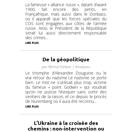
La fameuse « alliance russe », datant d’avant
1900, fait encore des petits, en
Françafrique, mais aussi dans le Donbass,
où il apparaît que les forces spéciales du
COS sont engagées aux côtés de l’armée
russe. Ainsi, le Président de la République
serait lui aussi directement responsable
des crimes...
lire plus
De la géopolitique
par
Michel Sitbon
|
Analyses
Le triomphe d’Alexandre Douguine ou le
vrai retour du nazisme Le nazisme se porte
bien. Le mot ne s’utilisait plus trop, victime
du fameux « point Godwin » qui voudrait
qu’on ne puisse l’évoquer sans sortir des
sentiers de la raison, et ce depuis le procès
de Nuremberg où il aura été reconnu...
lire plus
L’Ukraine à la croisée des
chemins : non-intervention ou