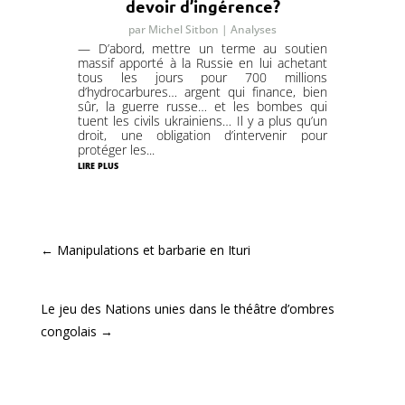
devoir d’ingérence?
par
Michel Sitbon
|
Analyses
— D’abord, mettre un terme au soutien
massif apporté à la Russie en lui achetant
tous les jours pour 700 millions
d’hydrocarbures… argent qui finance, bien
sûr, la guerre russe… et les bombes qui
tuent les civils ukrainiens… Il y a plus qu’un
droit, une obligation d’intervenir pour
protéger les...
lire plus
←
Manipulations et barbarie en Ituri
Le jeu des Nations unies dans le théâtre d’ombres
congolais
→