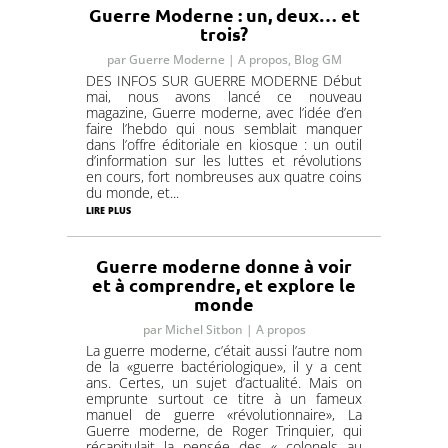
Guerre Moderne : un, deux… et
trois?
par
Guerre Moderne
|
A propos
,
Blog GM
DES INFOS SUR GUERRE MODERNE Début
mai, nous avons lancé ce nouveau
magazine, Guerre moderne, avec l’idée d’en
faire l’hebdo qui nous semblait manquer
dans l’offre éditoriale en kiosque : un outil
d’information sur les luttes et révolutions
en cours, fort nombreuses aux quatre coins
du monde, et...
lire plus
Guerre moderne donne à voir
et à comprendre, et explore le
monde
par
Michel Sitbon
|
A propos
La guerre moderne, c’était aussi l’autre nom
de la «guerre bactériologique», il y a cent
ans. Certes, un sujet d’actualité. Mais on
emprunte surtout ce titre à un fameux
manuel de guerre «révolutionnaire», La
Guerre moderne, de Roger Trinquier, qui
récapitulait la pensée des « colonels au