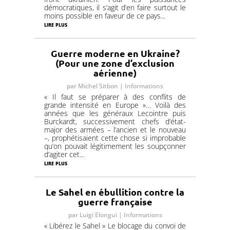
démocratiques, il s’agit d’en faire surtout le
moins possible en faveur de ce pays...
lire plus
Guerre moderne en Ukraine?
(Pour une zone d’exclusion
aérienne)
par
Michel Sitbon
|
Informations
« Il faut se préparer à des conflits de
grande intensité en Europe »… Voilà des
années que les généraux Lecointre puis
Burckardt, successivement chefs d’état-
major des armées – l’ancien et le nouveau
–, prophétisaient cette chose si improbable
qu’on pouvait légitimement les soupçonner
d’agiter cet...
lire plus
Le Sahel en ébullition contre la
guerre française
par
Luigi Elongui
|
Informations
« Libérez le Sahel » Le blocage du convoi de