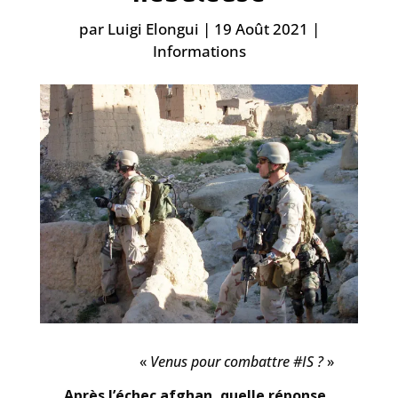
par
Luigi Elongui
|
19 Août 2021
|
Informations
«
Venus pour combattre #IS ?
»
Après l’échec a
fghan, quelle réponse