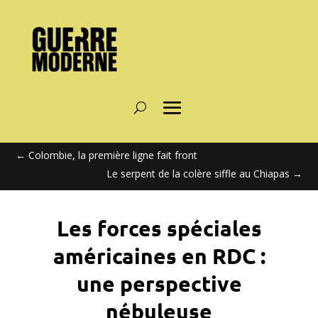
←
Colombie, la première ligne fait front
Le serpent de la colère siffle au Chiapas
→
Les forces spéciales
américaines en RDC :
une perspective
nébuleuse