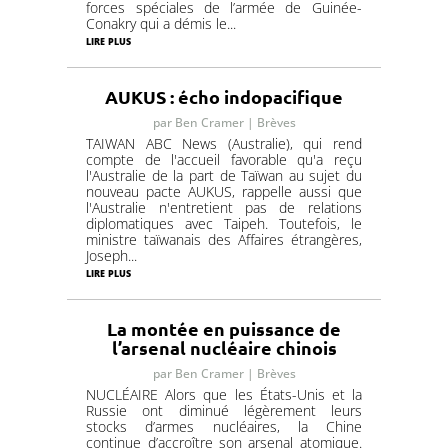
forces spéciales de l’armée de Guinée-
Conakry qui a démis le...
lire plus
AUKUS : écho indopacifique
par
Ben Cramer
|
Brèves
TAIWAN ABC News (Australie), qui rend
compte de l'accueil favorable qu'a reçu
l'Australie de la part de Taïwan au sujet du
nouveau pacte AUKUS, rappelle aussi que
l'Australie n'entretient pas de relations
diplomatiques avec Taipeh. Toutefois, le
ministre taïwanais des Affaires étrangères,
Joseph...
lire plus
La montée en puissance de
l’arsenal nucléaire chinois
par
Ben Cramer
|
Brèves
NUCLÉAIRE Alors que les États-Unis et la
Russie ont diminué légèrement leurs
stocks d’armes nucléaires, la Chine
continue d’accroître son arsenal atomique.